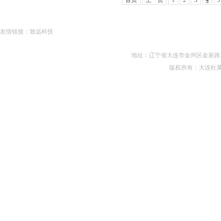
首页
上一页
1
2
3
4
5
友情链接：
致远科技
地址：辽宁省大连市金州区金泉路330号 电话
版权所有：大连杜莱