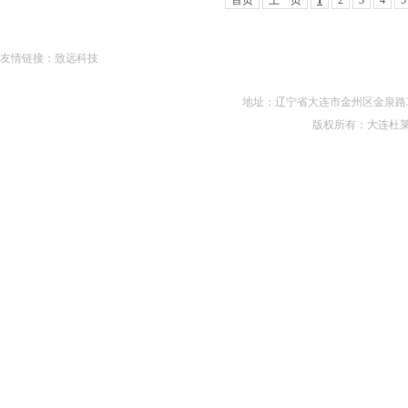
首页
上一页
1
2
3
4
5
友情链接：
致远科技
地址：辽宁省大连市金州区金泉路330号 电话
版权所有：大连杜莱