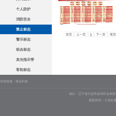
个人防护
消防安全
禁止标志
首页
上一页
1
下一页
尾页
警示标志
组合标志
发光指示带
客轮标志
友情链接：
致远科技
地址：辽宁省大连市金州区金泉路330号 电话
版权所有：大连杜莱